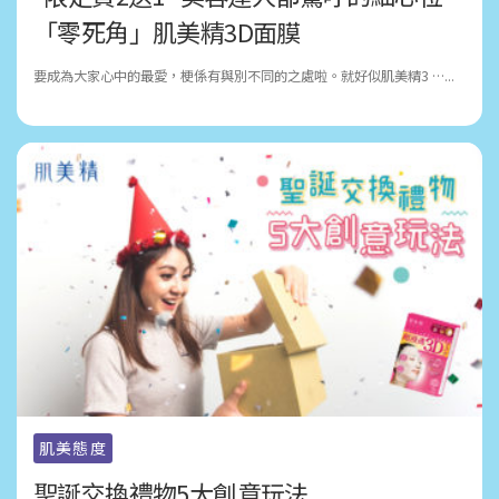
「零死角」肌美精3D面膜
要成為大家心中的最愛，梗係有與別不同的之處啦。就好似肌美精3 …...
肌美態度
聖誕交換禮物5大創意玩法