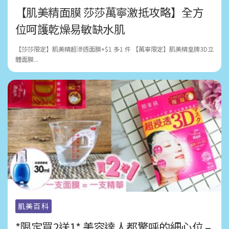
【肌美精面膜 莎莎萬寧激抵攻略】全方
位呵護乾燥易敏缺水肌
【莎莎限定】肌美精超滲透面膜+$1 多1 件 【萬寧限定】肌美精皇牌3D立
體面膜...
肌美百科
*限定買2送1* 美容達人都驚呼的細心位 –