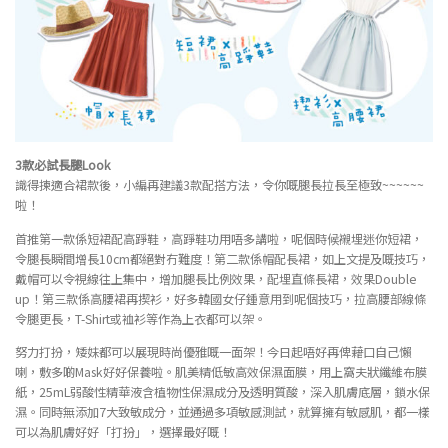
3
款必試長腿
Look
識得揀適合裙款後，小編再建議3款配搭方法，令你嘅腿長拉長至極致~~~~~~
啦！
首推第一款係短裙配高踭鞋，高踭鞋功用唔多講啦，呢個時候襯埋迷你短裙，
令腿長瞬間增長10cm都絕對冇難度！第二款係帽配長裙，如上文提及嘅技巧，
戴帽可以令視線往上集中，增加腿長比例效果，配埋直條長裙，效果Double
up！第三款係高腰裙再揳衫，好多韓國女仔鍾意用到呢個技巧，拉高腰部線條
令腿更長，T-Shirt或裇衫等作為上衣都可以架。
努力打扮，矮妹都可以展現時尚優雅嘅一面架！今日起唔好再俾藉口自己懶
喇，敷多啲Mask好好保養啦。肌美精低敏高效保濕面膜，用上窩夫狀纖維布膜
紙，25mL弱酸性精華液含植物性保濕成分及透明質酸，深入肌膚底層，鎖水保
濕。同時無添加7大致敏成分，並通過多項敏感測試，就算擁有敏感肌，都一樣
可以為肌膚好好「打扮」，選擇最好嘅！