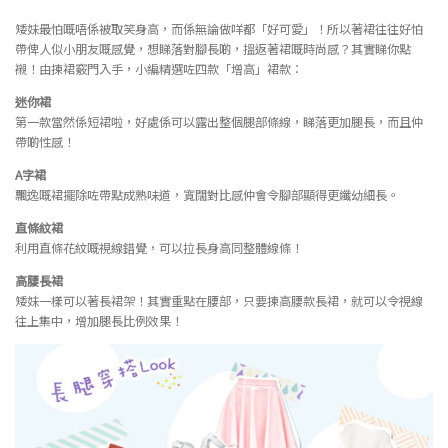
矮妹最怕嘅唔係被取笑身高，而係無論做咩都「好可愛」！所以著裙往往好怕
帶俾人似小朋友嘅感覺，想睇落對腳長啲，搵返著裙嘅時尚感？其實睇你點
襯！由揀裙竅門入手，小編精選咗四款「增高」裙款：
迷你裙
第一款當然係短裙啦，好處係可以露出整個腿部條線，睇落更加腿長，而且仲
帶啲性感！
A
字裙
飄逸嘅裙擺除咗帶點成熟味道，寬闊對比感仲會令腳部顯得更纖幼細長。
直條紋裙
利用直條花紋嘅視線錯覺，可以拉長身高同整體線條！
高腰長裙
矮妹一樣可以著長裙架！其實重點在腰部，只要揀高腰款長裙，就可以令視線
往上集中，增加腿長比例效果！