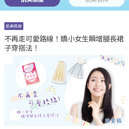
肌美態度
不再走可愛路線！嬌小女生瞬增腿長裙
子穿搭法！