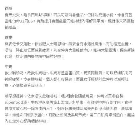
西瓜
夏天炎炎，唔食西瓜點得咖！西瓜可謂消暑佳品～佢除咗充滿水份，仲含有豐
富維他命B1同B6，有助提升身體能量同維持體內電解質平衡，絕對係天然運動
補給品！
燕麥
燕麥低卡又飽肚，係減肥人士嘅恩物～燕麥含有水溶性纖維，有助穩定血糖，
唔怕一時血糖低而感到疲累。燕麥仲有大量維他命B，維持大腦靈活，促進新陳
代謝，排走體內廢物精神固然好啦！
牛奶
飲少啲珍奶，改飲牛奶啦～牛奶有豐富蛋白質、鈣質同鐵質，可以舒緩肌肉同
神經繃緊，令身體放鬆，個人都冇咁易攰！而且女仔經期前飲仲可以減輕肚
痛、心情煩躁等症狀添！
朝早想提神？依家唔洗飲咖啡啦！呢5種食物隨處可見，仲可以買嚟自製
superfood添，牛奶沖燕麥再係上面加少少堅果，有效提神仲冇副作用，食得
健康又放心啦～除咗由內入手，敷埋個肌美精深層美白保濕滲透面膜，濃厚精
華、維他命C同膠原蛋白，有防止雀斑及黑斑形成，第二日肌膚嫩滑透白。無論
內在定外在都夠晒精神啦！