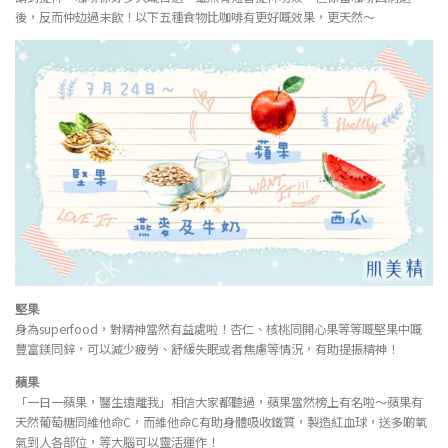
後，反而仲攰過未飲！以下五種食物比咖啡有更好嘅效果，更天然～
堅果
身為superfood，對精神當然有益處啦！杏仁、核桃同開心果等等嘅堅果中嘅
豐富鎂同鋅，可以減少疲勞、舒緩失眠或者焦慮等情況，有助提振精神！
蘋果
「一日一蘋果，醫生遠離我」相信大家都聽過，蘋果當然榜上有名啦～蘋果有
天然葡萄糖同維他命C，而維他命C有助身體吸收鐵質，製造紅血球，送多啲氧
氣到人各部位，等大腦可以靈活運作！