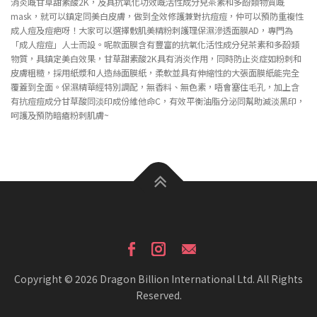
消炎嘅甘草甜素酸2K，及具抗氧化功效嘅活性成分兒茶素和多酚類物質嘅
mask，就可以鎮定同美白皮膚，做到全效修護兼對抗痘痘，仲可以預防重複性
成人痘及痘疤呀！大家可以選擇敷肌美精粉刺護理保濕滲透面膜AD，專門為
「成人痘痘」人士而設。呢款面膜含有豐富的抗氧化活性成分兒茶素和多酚類
物質，具鎮定美白效果，甘草甜素酸2K具有消炎作用，同時防止炎症如粉刺和
皮膚粗糙，採用紙漿和人造絲面膜紙，柔軟並具有伸縮性的大張面膜紙能完全
覆蓋到全面。保濕精華經特別調配，無香料、無色素，唔會塞住毛孔，加上含
有抗痘痘成分甘草酸同淡印成份維他命C，有效平衡油脂分泌同幫助減淡黑印，
呵護及預防暗瘡粉刺肌膚~
Copyright © 2026 Dragon Billion International Ltd. All Rights
Reserved.