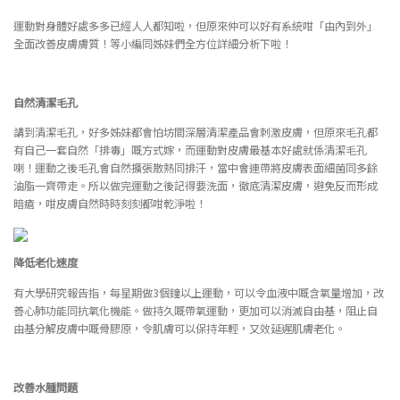
運動對身體好處多多已經人人都知啦，但原來仲可以好有系統咁「由內到外」
全面改善皮膚膚質！等小編同姊妹們全方位詳細分析下啦！
自然清潔毛孔
講到清潔毛孔，好多姊妹都會怕坊間深層清潔產品會刺激皮膚，但原來毛孔都
有自己一套自然「排毒」嘅方式嫁，而運動對皮膚最基本好處就係清潔毛孔
喇！運動之後毛孔會自然擴張散熱同排汗，當中會連帶將皮膚表面細菌同多餘
油脂一齊帶走。所以做完運動之後記得要洗面，徹底清潔皮膚，避免反而形成
暗瘡，咁皮膚自然時時刻刻都咁乾淨啦！
降低老化速度
有大學研究報告指，每星期做3個鐘以上運動，可以令血液中嘅含氧量增加，改
善心肺功能同抗氧化機能。做持久嘅帶氧運動，更加可以消滅自由基，阻止自
由基分解皮膚中嘅骨膠原，令肌膚可以保持年輕，又效延遲肌膚老化。
改善水腫問題