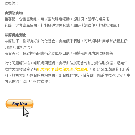
潤喉添！
食清淡食物
番薯粥：含豐富纖維，可以幫助腸道蠕動。想排便？話都冇咁易啦~
乳酪：含豐富益生菌，抑制腸道壞菌繁殖，加快排清宿便，舒緩肚漲感！
按摩促
進
消化
按摩肚仔：腹部有好多消化器官，食完飯半個鐘，可以順時針用手掌揉搓肚仔5
分鐘，加速消化。
按合谷穴：位於拇指同食指之間嘅虎口處，持續按摩有助調理腸胃架！
消化問題解決咗，咁肌膚問題呢？食得多油膩嘢會增加皮膚油脂分泌，過完年
痘痘大爆發點算？敷
肌美精粉刺護理保濕滲透面膜AD
， 好好調理皮膚啦！無香
料、無色素配方適合暗瘡粉刺肌，配合維他命C、甘草酸同綠茶萃取物成分，仲
可以保濕、淡印、抗痘痘添！