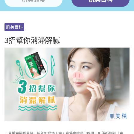
肌美百科
3招幫你消滯解膩
二月係幸福嘅月份，新年加埋情人節，真係食咗唔少好嘢！但係都搞到「幸