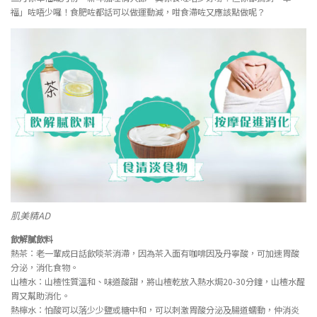
福」咗唔少囉！食肥咗都話可以做運動減，咁食滯咗又應該點做呢？
肌美精AD
飲解膩飲料
熱茶：老一輩成日話飲啖茶消滯，因為茶入面有咖啡因及丹寧酸，可加速胃酸
分泌，消化食物。
山楂水：山楂性質溫和、味道酸甜，將山楂乾放入熱水焗20-30分鐘，山楂水醒
胃又幫助消化。
熱檸水：怕酸可以落少少鹽或糖中和，可以刺激胃酸分泌及腸道蠕動，仲消炎